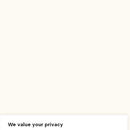
Aldeamento da Prainha Praia dos 3 Irmãos
8500-072 Alvor, Portimão
geral@canicorestaurante.pt
bookings@canicorestaurante.pt
+351 282 458 503*
We value your privacy
Chamada para rede fixa nacional